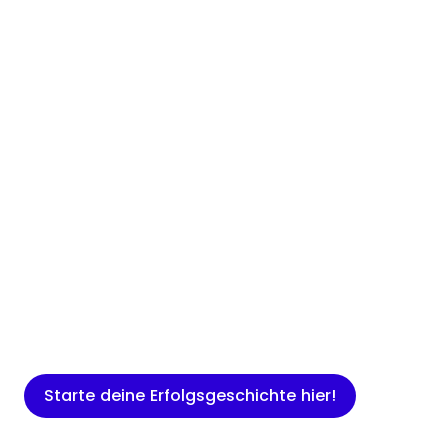
Insights
Expertenwissen für Gründer: Blogartikel
rund um Marketing, Vertrieb, IT und
mehr.
Starte deine Erfolgsgeschichte hier!