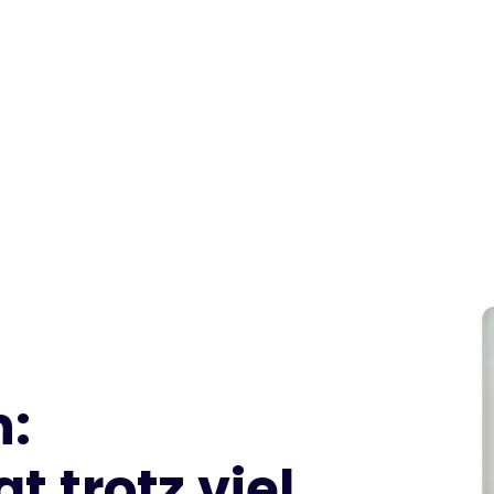
n:
 trotz viel