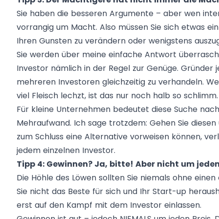
Sie haben die besseren Argumente – aber wen intere
vorrangig um Macht. Also müssen Sie sich etwas ein
Ihren Gunsten zu verändern oder wenigstens auszug
Sie werden über meine einfache Antwort überrascht 
Investor nämlich in der Regel zur Genüge. Gründer je
mehreren Investoren gleichzeitig zu verhandeln. W
viel Fleisch lechzt, ist das nur noch halb so schlimm.
Für kleine Unternehmen bedeutet diese Suche nach 
Mehraufwand. Ich sage trotzdem: Gehen Sie diesen
zum Schluss eine Alternative vorweisen können, ve
jedem einzelnen Investor.
Tipp 4: Gewinnen? Ja, bitte! Aber nicht um jeden 
Die Höhle des Löwen sollten Sie niemals ohne einen
Sie nicht das Beste für sich und Ihr Start-up heraus
erst auf den Kampf mit dem Investor einlassen.
Gewinnen ist gut – jedoch NIEMALS um jeden Preis.