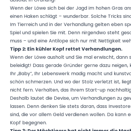
Wenn der Löwe sich bei der Jagd im hohen Gras ansc
einen Haken schlägt – wunderbar. Solche Tricks sind
Im Tierreich und in der Verhandlung gelten eben spez
Spiel und spielen Sie mit. Denn nirgendwo steht ges
muss – und eine Antilope sich nur mit Nettigkeit weh
Tipp 2: Ein kühler Kopf rettet Verhandlungen.
Wenn der Löwe ausholt und Sie mal erwischt, dann s
beleidigt! Dass gerade Gründer gerne dazu neigen, 
Ihr „Baby“, Ihr Lebenswerk madig macht und kunstv
schön schmerzen. Und wo der Stolz verletzt ist, lie
nicht fern. Verhalten, das Ihrem Start-up nachhalti
Deshalb lautet die Devise, um Verhandlungen zu gew
lassen. Denn denken Sie stets daran, dass Investore
sind, die vor allem Geld verdienen wollen. Da kann
Kopf begegnen.
Tipp 3: Der Mächtigere hat nicht immer die Mach