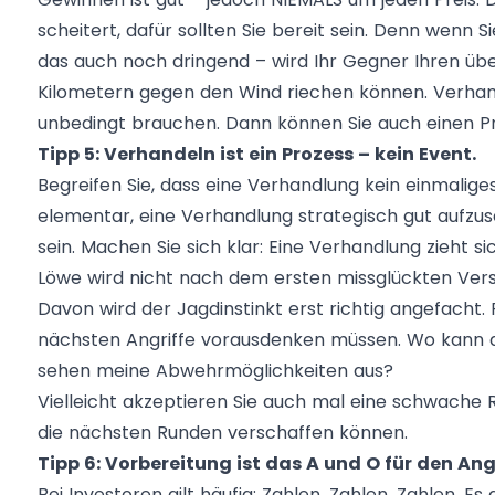
scheitert, dafür sollten Sie bereit sein. Denn wenn
das auch noch dringend – wird Ihr Gegner Ihren übe
Kilometern gegen den Wind riechen können. Verhande
unbedingt brauchen. Dann können Sie auch einen Prei
Tipp 5: Verhandeln ist ein Prozess – kein Event.
Begreifen Sie, dass eine Verhandlung kein einmaliges E
elementar, eine Verhandlung strategisch gut aufzuse
sein. Machen Sie sich klar: Eine Verhandlung zieht 
Löwe wird nicht nach dem ersten missglückten Versu
Davon wird der Jagdinstinkt erst richtig angefacht. 
nächsten Angriffe vorausdenken müssen. Wo kann 
sehen meine Abwehrmöglichkeiten aus?
Vielleicht akzeptieren Sie auch mal eine schwache R
die nächsten Runden verschaffen können.
Tipp 6: Vorbereitung ist das A und O für den Angr
Bei Investoren gilt häufig: Zahlen, Zahlen, Zahlen. Es