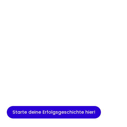
Insights
Expertenwissen für Gründer: Blogartikel
rund um Marketing, Vertrieb, IT und
mehr.
Starte deine Erfolgsgeschichte hier!