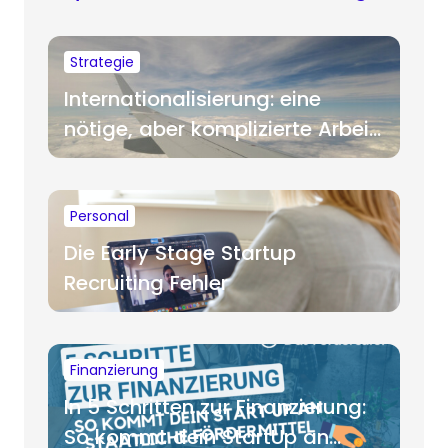
Strategie
Internationalisierung: eine
nötige, aber komplizierte Arbeit
für Startups
Personal
Die Early Stage Startup
Recruiting Fehler
Finanzierung
In 5 Schritten zur Finanzierung:
So kommt dein StartUp an