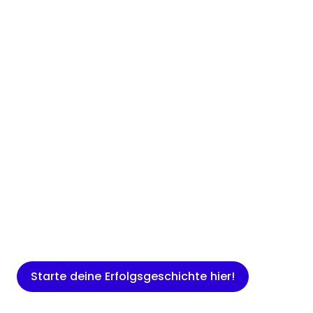
Insights
Expertenwissen für Gründer: Blogartikel
rund um Marketing, Vertrieb, IT und
mehr.
Starte deine Erfolgsgeschichte hier!