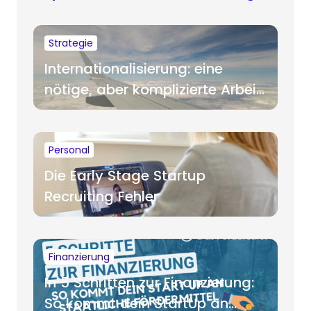
Strategie
Internationalisierung: eine
nötige, aber komplizierte Arbeit
für Startups
Personal
Die Early Stage Startup
Recruiting Fehler
Finanzierung
In 5 Schritten zur Finanzierung:
So kommt dein StartUp an