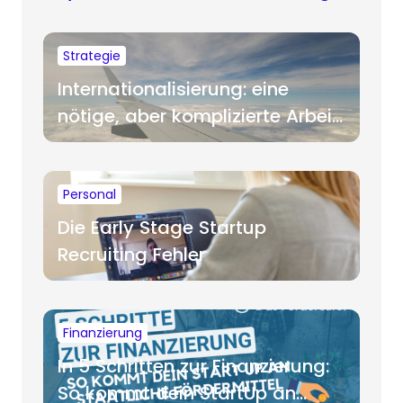
Strategie
Internationalisierung: eine
nötige, aber komplizierte Arbeit
für Startups
Personal
Die Early Stage Startup
Recruiting Fehler
Finanzierung
In 5 Schritten zur Finanzierung:
So kommt dein StartUp an