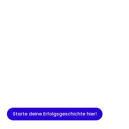
Insights
Expertenwissen für Gründer: Blogartikel
rund um Marketing, Vertrieb, IT und
mehr.
Starte deine Erfolgsgeschichte hier!