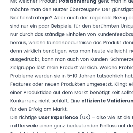
Mit welcher Produkt
Positionierung
geht man in de
möchte man den Nutzer überzeugen? Der günstigste 
Nischenstrategie? Aber auch der regionale Bezug o
sind nur ein paar Beispiele, für den berühmten Unique
Nur durch das ständige Einholen von Kundenfeedb
heraus, welche Kundenbedürfnisse das Produkt denn
denn wirklich benötigen, was man heute vielleicht n
ausgedrückt, kann man auch von Kunden-Schmerze
Zielgruppe löst mein Produkt wirklich. Welche Pr
Probleme werden sie in 5-10 Jahren tatsächlich h
Features oder neuen Produkten umgesetzt. Klingt ein
einer Produktidee auf dem Markt benötigt Zeit sollt
Konkurrenz nicht schläft. Eine
effiziente Validieru
für den Erfolg am Markt.
Die richtige
User Experience
(UX) – also wie ist di
mittlerweile einen ganz bedeutenden Einfluss auf de