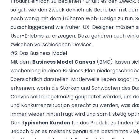
Produkt einfach zu bedienen? Erfüllt es den Zweck,
so gut, wie den Zweck den ich als Betreiber mit de
noch wenig mit dem früheren Web-Design zu tun. Sch
ausschlaggebend wie früher. UX-Designer müssen sic
User-Erlebnis zu erzeugen. Dazu gehören auch ein
zwischen verschiedenen Devices.
#2 Das Business Model
Mit dem
Business Model Canvas
(BMC) lassen sich
wochenlang in einen Business Plan niedergeschriebe
übersichtlich darstellen. Mittlerweile lieben sogar I
erkennen, worin die Stärken und Schwächen des Busi
Canvas sollte regelmäßig geupdatet werden, um d
und Konkurrenzsituation gerecht zu werden, was da
immer wieder hinterfragt wird und somit stetig optim
Den
typischen Kunden
für das Produkt zu finden is
Jedoch gibt es meistens genau eine bestimmte Zie