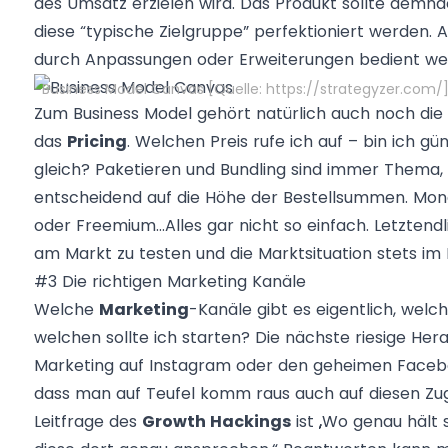
des Umsatz erzielen wird. Das Produkt sollte demna
diese “typische Zielgruppe” perfektioniert werden.
durch Anpassungen oder Erweiterungen bedient we
Business Model Canvas [Quelle: https://strategyzer.com/
Zum Business Model gehört natürlich auch noch die
das
Pricing
. Welchen Preis rufe ich auf – bin ich gü
gleich? Paketieren und Bundling sind immer Thema, 
entscheidend auf die Höhe der Bestellsummen. Monat
oder Freemium…Alles gar nicht so einfach. Letztendli
am Markt zu testen und die Marktsituation stets im B
#3 Die richtigen Marketing Kanäle
Welche
Marketing
-Kanäle gibt es eigentlich, welch
welchen sollte ich starten? Die nächste riesige Hera
Marketing auf Instagram oder den geheimen Facebo
dass man auf Teufel komm raus auch auf diesen Zug 
Leitfrage des
Growth Hackings
ist „Wo genau hält 