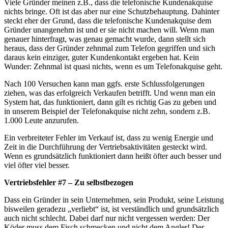
Viele Gründer meinen z.B., dass die telefonische Kundenakquise
nichts bringe. Oft ist das aber nur eine Schutzbehauptung. Dahinter
steckt eher der Grund, dass die telefonische Kundenakquise dem
Gründer unangenehm ist und er sie nicht machen will. Wenn man
genauer hinterfragt, was genau gemacht wurde, dann stellt sich
heraus, dass der Gründer zehnmal zum Telefon gegriffen und sich
daraus kein einziger, guter Kundenkontakt ergeben hat. Kein
Wunder: Zehnmal ist quasi nichts, wenn es um Telefonakquise geht.
Nach 100 Versuchen kann man ggfs. erste Schlussfolgerungen
ziehen, was das erfolgreich Verkaufen betrifft. Und wenn man ein
System hat, das funktioniert, dann gilt es richtig Gas zu geben und
in unserem Beispiel der Telefonakquise nicht zehn, sondern z.B.
1.000 Leute anzurufen.
Ein verbreiteter Fehler im Verkauf ist, dass zu wenig Energie und
Zeit in die Durchführung der Vertriebsaktivitäten gesteckt wird.
Wenn es grundsätzlich funktioniert dann heißt öfter auch besser und
viel öfter viel besser.
Vertriebsfehler #7 – Zu selbstbezogen
Dass ein Gründer in sein Unternehmen, sein Produkt, seine Leistung
bisweilen geradezu „verliebt“ ist, ist verständlich und grundsätzlich
auch nicht schlecht. Dabei darf nur nicht vergessen werden: Der
Köder muss dem Fisch schmecken und nicht dem Angler! Der