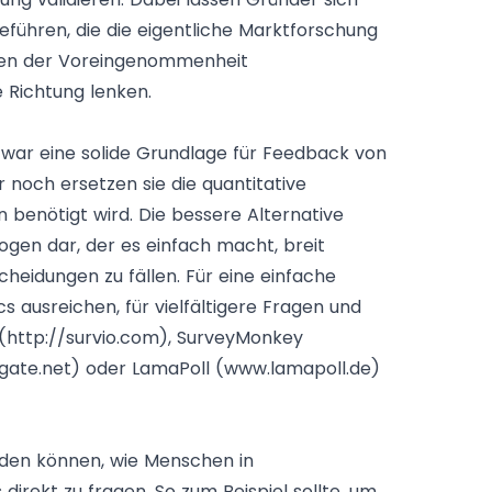
eführen, die die eigentliche Marktforschung
ollen der Voreingenommenheit
 Richtung lenken.
 zwar eine solide Grundlage für Feedback von
r noch ersetzen sie die quantitative
benötigt wird. Die bessere Alternative
bogen dar, der es einfach macht, breit
heidungen zu fällen. Für eine einfache
ausreichen, für vielfältigere Fragen und
(
http://survio.com
), SurveyMonkey
gate.net
) oder LamaPoll (
www.lamapoll.de
)
inden können, wie Menschen in
irekt zu fragen. So zum Beispiel sollte, um