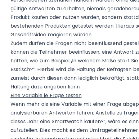
gültige Antworten zu erhalten, niemals geradeherau
Produkt kaufen oder nutzen würden, sondern stattdes
bestehenden Produkten getestet werden. Hieraus soll
Geschäftsidee reagieren würden.
Zudem dürfen die Fragen nicht beeinflussend geste
können die Teilnehmer beeinflussen, eine Antwort z
hätten, wie zum Beispiel „In welchem Maße stört 
Esstisch?“. Hierbei wird die Haltung der Befragten
zumeist durch diesen dann lediglich bekräftigt, stat
Haltung dazu angeben kann.
Eine Variable je Frage testen
Wenn mehr als eine Variable mit einer Frage abgeprü
analysierbaren Antworten führen. Anstelle zu frag
dieses Jahr eine Smartwatch kaufen?“, wäre es sinnv
aufzuteilen. Dies macht es dem Umfrageteilnehmer 
eindeutig zu beantworten und erleichtert die Selekt