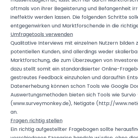
oftmals von ihrer Begeisterung und Befangenheit irr
ineffektiv werden lassen. Die folgenden Schritte s
entgegenwirken und Marktforschende in die richtige
Umfragetools verwenden
Qualitative Interviews mit einzelnen Nutzern bilden
potentiellen Kunden, sind allerdings weder skalierba
Marktforschung, die zum Überzeugen von Investoren 
dazu stellt somit ein standardisierter Online-Frage
gestreutes Feedback einzuholen und daraufhin Entsc
Datenerhebung können schon Tools wie Google Docs 
Auswertungsmethoden bieten sich Tools wie Survio 
(
www.surveymonkey.de
), Netigate (
http://www.neti
an.
Fragen richtig stellen
Ein richtig aufgestellter Fragebogen sollte herausf
verschiedenen Szenarien handeln würden, ohne dies d