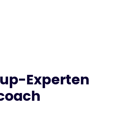
tup-Experten
pcoach