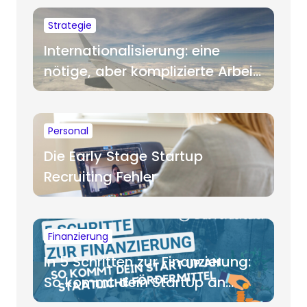
Strategie
Internationalisierung: eine
nötige, aber komplizierte Arbeit
für Startups
Personal
Die Early Stage Startup
Recruiting Fehler
Finanzierung
In 5 Schritten zur Finanzierung:
So kommt dein StartUp an
staatliche Fördermittel