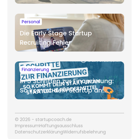
für Startups
Personal
Die Early Stage Startup
Recruiting Fehler
Finanzierung
In 5 Schritten zur Finanzierung:
So kommt dein StartUp an
staatliche Fördermittel
© 2026 - startupcoach.de
Impressum
Haftungsausschluss
Datenschutzerklärung
Widerrufsbelehrung