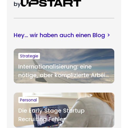
by
Hey… wir haben auch einen Blog >
Strategie
Internationalisierung: eine
nötige, aber komplizierte Arbeit
für Startups
Personal
Die Early Stage Startup
Recruiting Fehler