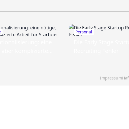
e
Personal
tionalisierung: eine
Die Early Stage Star
, aber komplizierte
Recruiting Fehler
für Startups
Impressum
Haf