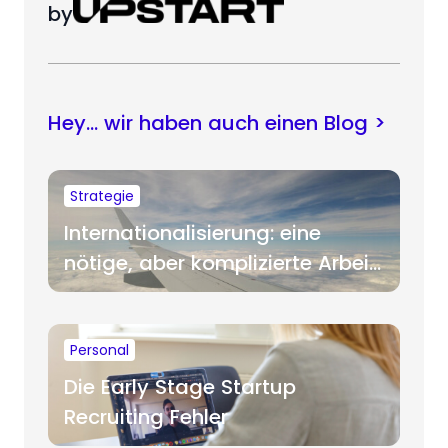
by
Hey… wir haben auch einen Blog >
Strategie
Internationalisierung: eine
nötige, aber komplizierte Arbeit
für Startups
Personal
Die Early Stage Startup
Recruiting Fehler